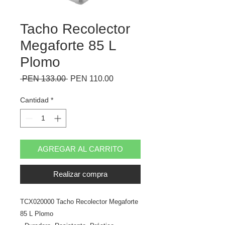
Tacho Recolector
Megaforte 85 L
Plomo
Precio
Precio
 PEN 133.00 
PEN 110.00
de
oferta
Cantidad
*
AGREGAR AL CARRITO
Realizar compra
TCX020000 Tacho Recolector Megaforte
85 L Plomo