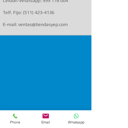
Celular/Whatsapp:
999 778 004
Telf. Fijo:
(511) 423-4136
E-mail: ventas@tiendasyep.com
Phone
Email
Whatsapp