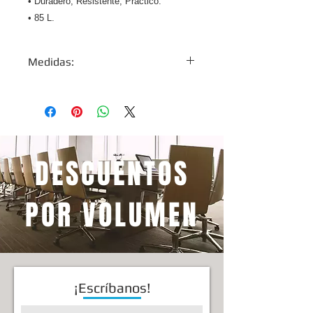
• Duradero, Resistente, Práctico.
• 85 L.
Medidas:
Largo
52 cm. / 20.5 inch.
Ancho
42 cm. / 16.5 inch.
Alto
78.8 cm. / 31 inch.
DESCUENTOS
POR VOLUMEN
¡Escríbanos!