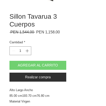
Sillon Tavarua 3
Cuerpos
Precio
Precio
 PEN 1,544.00 
PEN 1,158.00
de
oferta
Cantidad
*
AGREGAR AL CARRITO
Realizar compra
Alto Largo Ancho
85.00 cm193.70 cm76.80 cm
Material Virgen