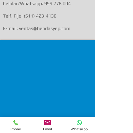
Celular/Whatsapp:
999 778 004
Telf. Fijo:
(511) 423-4136
E-mail: ventas@tiendasyep.com
Phone
Email
Whatsapp