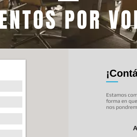
ENTOS POR V
¡Cont
Estamos comp
forma en qu
nos pondremo
A