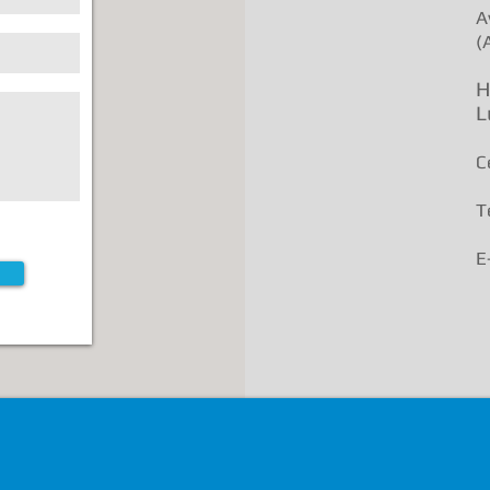
A
(
H
L
C
T
E