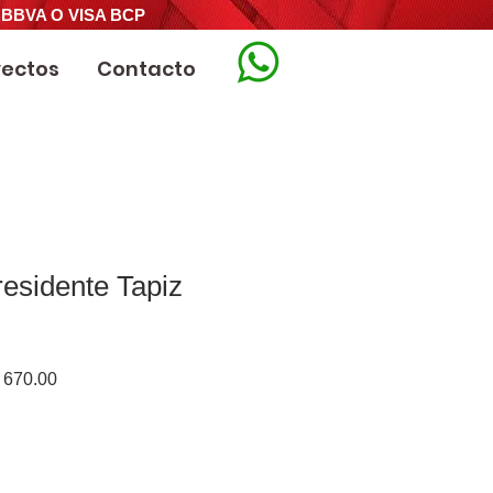
 BBVA O VISA BCP
yectos
Contacto
residente Tapiz
o
Precio
670.00
de
oferta