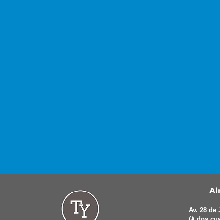
Al
Av. 28 de 
(A dos cu