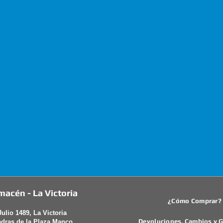
macén - La Victoria
¿Cómo Comprar?
Julio 1489, La Victoria
Devoluciones, Cambios y G
adras de la Plaza Manco