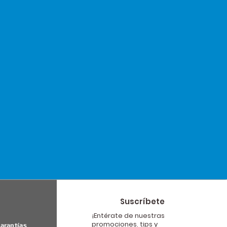
Suscríbete
¡Entérate de nuestras
promociones, tips y
arantías