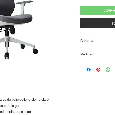
AGRE
R
Garantía
3 años.
Medidas
Ancho Total: 63 cm.
Profundidad Total: 6
Altura Total-Silla: 1
Altura Piso-Asiento: 
Ancho del asiento: 5
Profundidad del asie
arco de polipropileno plomo claro.
Ancho del respaldar:
a en tela gris.
Altura del respaldar:
idad mediante palanca.