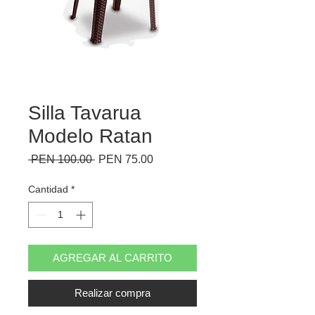
Silla Tavarua
Modelo Ratan
Precio
Precio
 PEN 100.00 
PEN 75.00
de
oferta
Cantidad
*
AGREGAR AL CARRITO
Realizar compra