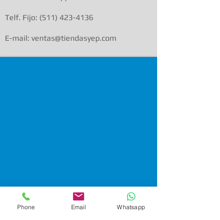
Telf. Fijo:
(511) 423-4136
E-mail: ventas@tiendasyep.com
Phone
Email
Whatsapp