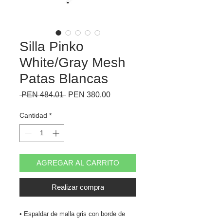
Silla Pinko
White/Gray Mesh
Patas Blancas
Precio
Precio
 PEN 484.01 
PEN 380.00
de
oferta
Cantidad
*
AGREGAR AL CARRITO
Realizar compra
• Espaldar de malla gris con borde de