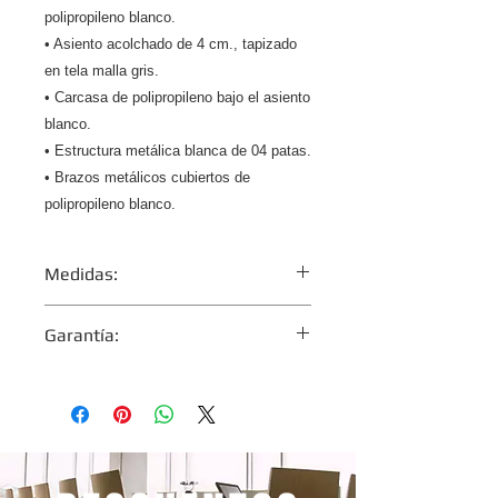
polipropileno blanco.
• Asiento acolchado de 4 cm., tapizado
en tela malla gris.
• Carcasa de polipropileno bajo el asiento
blanco.
• Estructura metálica blanca de 04 patas.
• Brazos metálicos cubiertos de
polipropileno blanco.
Medidas:
Ancho Total: 60 cm.
Garantía:
Profundidad Total: 54.5 cm.
Alto Total: 85.5 cm.
1 año
Altura Piso-Silla: 46.5 cm.
Ancho del asiento: 45 cm.
Profundidad del asiento: 43 cm.
Ancho del respaldar: 43.5 cm.