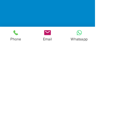
Phone
Email
Whatsapp
Ventas Corporativas
Email: ventas@tiendasyep.com
Almacén - La Victoria