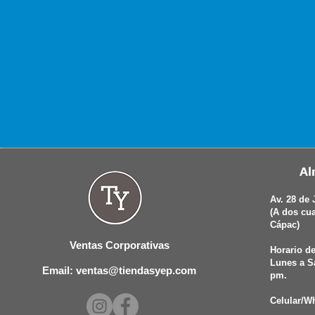
Al
Av. 28 de 
(A dos cu
Cápac)
Ventas Corporativas
Horario de
Lunes a S
Email: ventas@tiendasyep.com
pm.
Celular/W