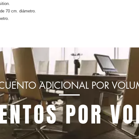
ition.
de 70 cm. diámetro.
etro.
CUENTO ADICIONAL POR VOL
ENTOS POR V