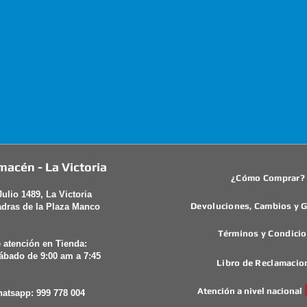
macén - La Victoria
¿Cómo Comprar?
Julio 1489, La Victoria
Devoluciones, Cambios y G
adras de la Plaza Manco
Términos y Condici
 atención en Tienda:
ábado de 9:00 am a 7:45
Libro de Reclamacio
Atención a nivel nacional
hatsapp: 999 778 004