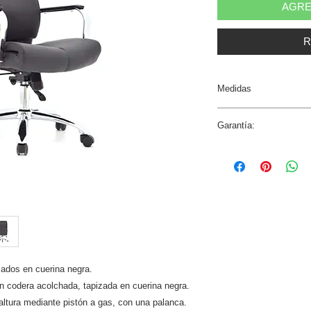
AGRE
R
Medidas
Ancho Total: 61 cm.
Garantía:
Profundidad Total: 7
Altura Total-Silla: 11
2 años.
Altura Piso-Asiento: 
Ancho del asiento: 5
Profundidad del asie
Ancho del respaldar:
Altura del respaldar:
zados en cuerina negra.
n codera acolchada, tapizada en cuerina negra.
ltura mediante pistón a gas, con una palanca.