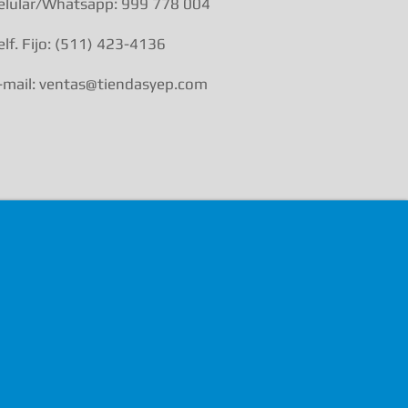
elular/Whatsapp: 999 778 004
elf. Fijo: (511) 423-4136
-mail: ventas@tiendasyep.com