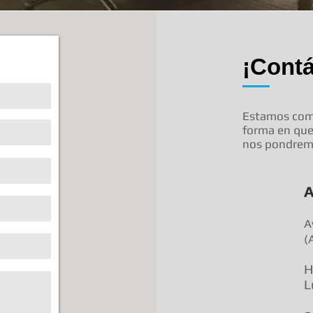
¡Cont
Estamos comp
forma en qu
nos pondremo
A
A
(
H
L