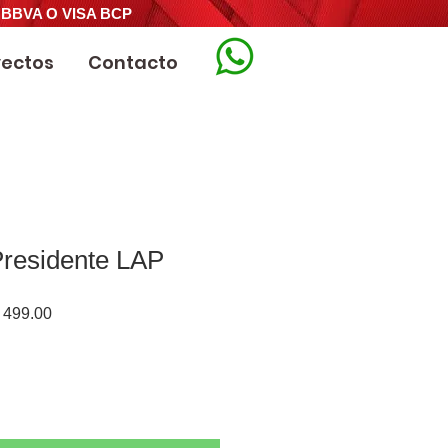
 BBVA O VISA BCP
yectos
Contacto
 Presidente LAP
o
Precio
499.00
de
oferta