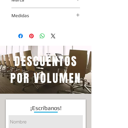
XION
Medidas
ALTURA MÍNIMA DEL ASIENTO:
48CM
ALTURA MÁXIMA DEL ASIENTO:
57CM
TAMAÑO DEL ASIENTO: 55x48CM
DESCUENTOS
TAMAÑO DEL REPOSABRAZOS:
27x10CM
ALTURA DEL RESPALDO: 88CM
POR VOLUMEN
¡Escríbanos!