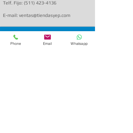
Telf. Fijo:
(511) 423-4136
E-mail: ventas@tiendasyep.com
Phone
Email
Whatsapp