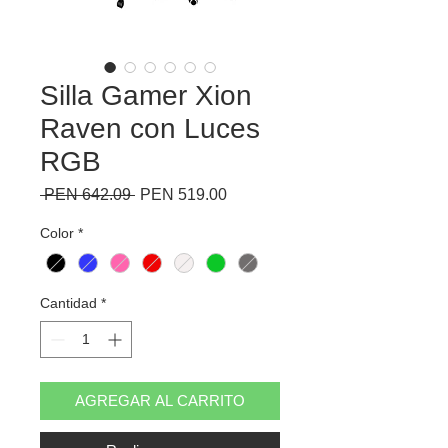
Silla Gamer Xion
Raven con Luces
RGB
Precio
Precio
 PEN 642.09 
PEN 519.00
de
oferta
Color
*
Cantidad
*
AGREGAR AL CARRITO