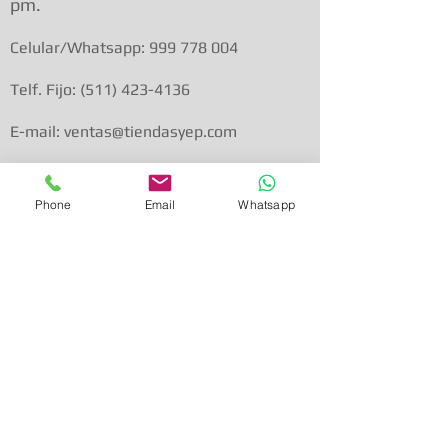
pm.
Celular/Whatsapp:
999 778 004
Telf. Fijo:
(511) 423-4136
E-mail: ventas@tiendasyep.com
Phone
Email
Whatsapp