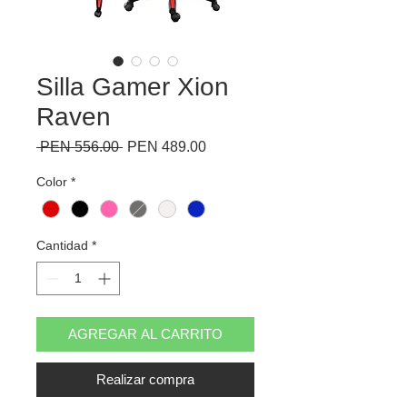
Silla Gamer Xion
Raven
Precio
Precio
 PEN 556.00 
PEN 489.00
de
oferta
Color
*
Cantidad
*
AGREGAR AL CARRITO
Realizar compra