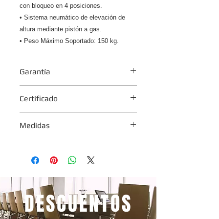
con bloqueo en 4 posiciones.
• Sistema neumático de elevación de
altura mediante pistón a gas.
• Peso Máximo Soportado: 150 kg.
Garantía
3 años.
Certificado
Ergonomía
Medidas
ANSI
BIFMA
Ancho Total: 62.5 cm.
Profundidad Total: 64 cm.
Altura Total-Silla: 92 cm. a 101.5 cm.
Altura Piso-Asiento: 43 cm. a 53 cm.
DESCUENTOS
Ancho del asiento: 49 cm.
Profundidad del asiento: 52 cm.
Ancho del respaldar: 47.5 cm.