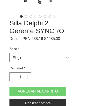
Silla Delphi 2
Gerente SYNCRO
Precio
Precio
Desde
 PEN 638.16 
S/.485.00
de
oferta
Base
*
Cantidad
*
AGREGAR AL CARRITO
Realizar compra