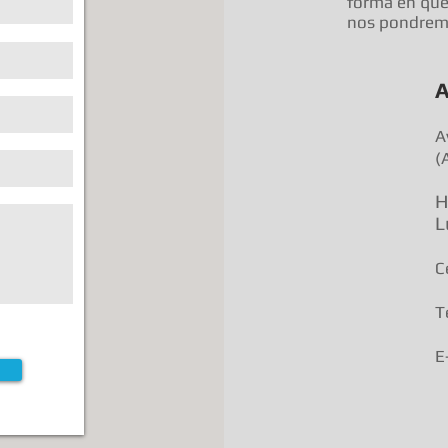
forma en qu
nos pondremo
A
A
(
H
L
C
T
E