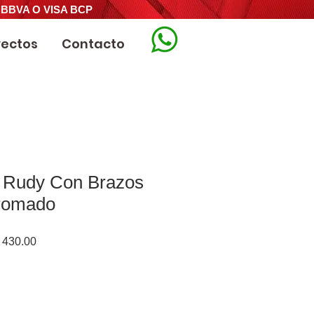
 BBVA O VISA BCP
yectos
Contacto
o Rudy Con Brazos
Cromado
o
Precio
430.00
de
oferta