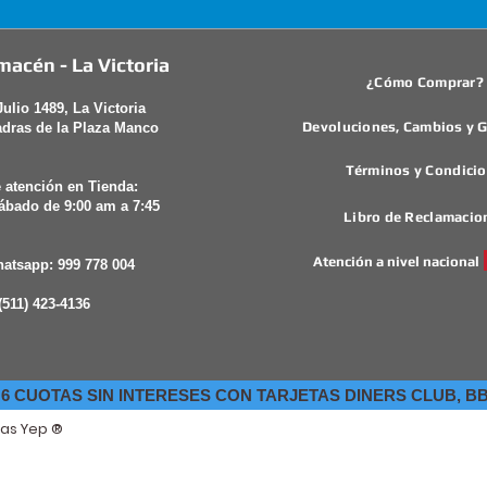
macén - La Victoria
¿Cómo Comprar?
Julio 1489, La Victoria
Devoluciones, Cambios y G
adras de la Plaza Manco
Términos y Condici
 atención en Tienda:
ábado de 9:00 am a 7:45
Libro de Reclamacio
Atención a nivel nacional
hatsapp: 999 778 004
 (511) 423-4136
6 CUOTAS SIN INTERESES CON TARJETAS DINERS CLUB, BB
das Yep ®