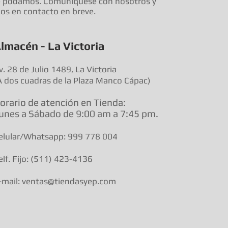
e podamos. Comuníquese con nosotros y
s en contacto en breve.
lmacén - La Victoria
v. 28 de Julio 1489, La Victoria
A dos cuadras de la Plaza Manco Cápac)
orario de atenció
n en Tienda:
unes a Sábado de 9:00 am a
7:45 pm.
elular/Whatsapp: 999 778 004
elf. Fijo: (511) 423-4136
-mail: ventas@tiendasyep.com