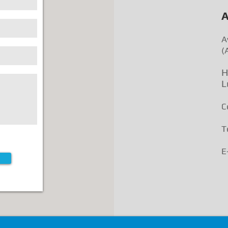
A
A
(
H
L
C
T
E