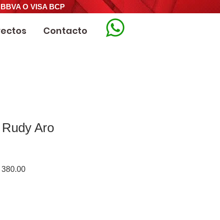
 BBVA O VISA BCP
yectos
Contacto
o Rudy Aro
o
Precio
380.00
de
oferta