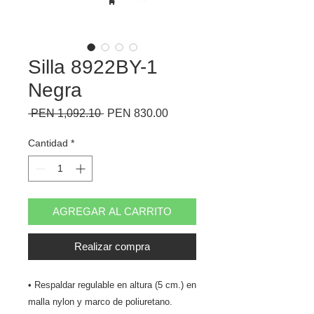
Silla 8922BY-1
Negra
Precio
Precio
 PEN 1,092.10 
PEN 830.00
de
oferta
Cantidad
*
AGREGAR AL CARRITO
Realizar compra
• Respaldar regulable en altura (5 cm.) en
malla nylon y marco de poliuretano.