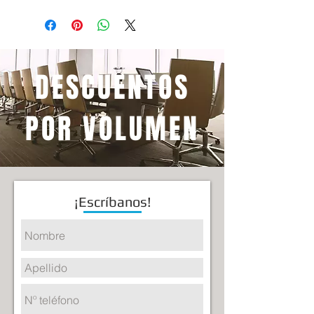
Ancho Total: 64 cm.
Profundidad Total: 70 cm.
Altura Total-Silla: 108 cm. a 115 cm.
Ancho del asiento: 52 cm.
DESCUENTOS
Profundidad del asiento: 48 cm.
Ancho del respaldar: 46.5 cm.
Altura del respaldar: 60 cm. a 65 cm.
POR VOLUMEN
¡Escríbanos!