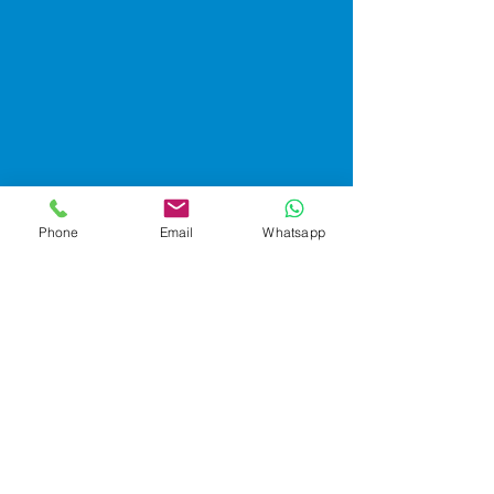
Phone
Email
Whatsapp
Ventas Corporativas
Email: ventas@tiendasyep.com