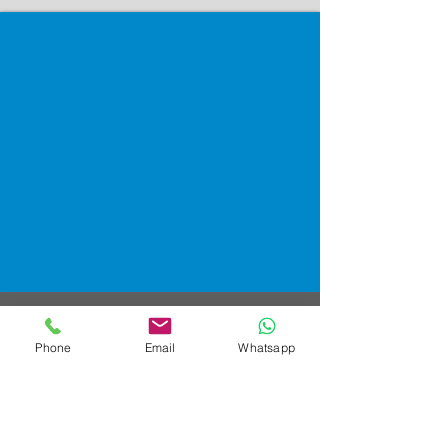
Phone
Email
Whatsapp
Ventas Corporativas
Email: ventas@tiendasyep.com