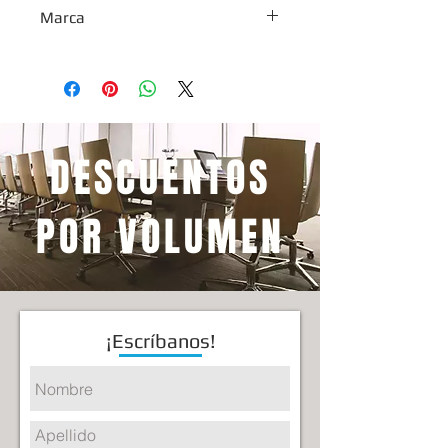
1 año.
Marca
Yep®
DESCUENTOS
POR VOLUMEN
¡Escríbanos!