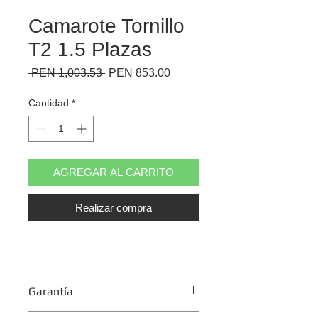
Camarote Tornillo
T2 1.5 Plazas
Precio
Precio
 PEN 1,003.53 
PEN 853.00
de
oferta
Cantidad
*
AGREGAR AL CARRITO
Realizar compra
Garantía