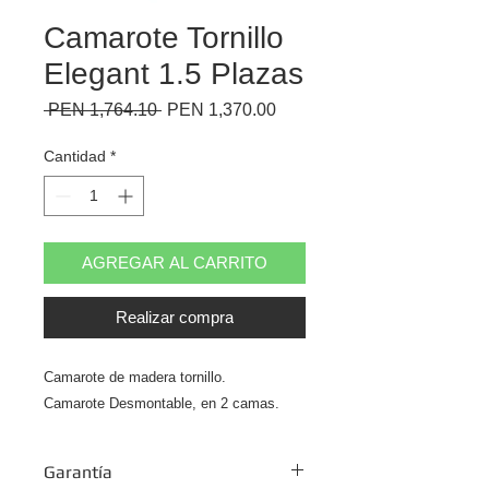
Camarote Tornillo
Elegant 1.5 Plazas
Precio
Precio
 PEN 1,764.10 
PEN 1,370.00
de
oferta
Cantidad
*
AGREGAR AL CARRITO
Realizar compra
Camarote de madera tornillo.
Camarote Desmontable, en 2 camas.
Garantía