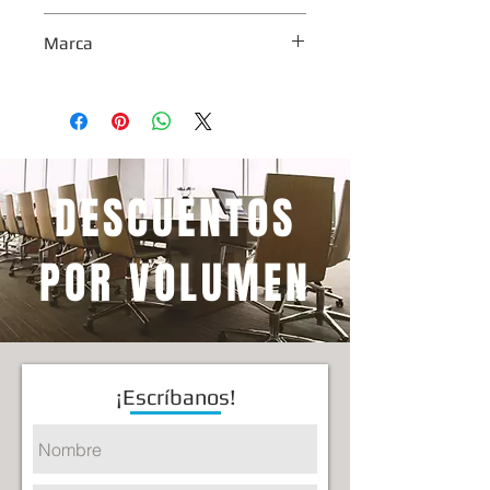
1 año.
Marca
Yep®
DESCUENTOS
POR VOLUMEN
¡Escríbanos!