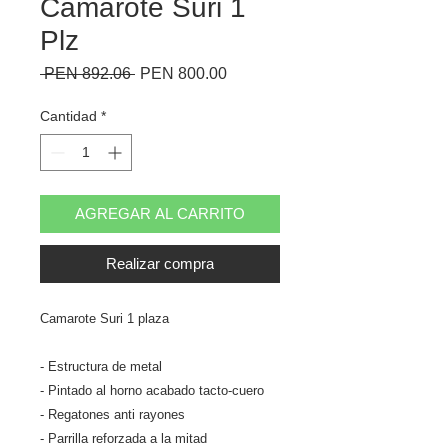
Camarote Suri 1
Plz
Precio
Precio
 PEN 892.06 
PEN 800.00
de
oferta
Cantidad
*
AGREGAR AL CARRITO
Realizar compra
Camarote Suri 1 plaza
- Estructura de metal
- Pintado al horno acabado tacto-cuero
- Regatones anti rayones
- Parrilla reforzada a la mitad