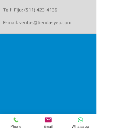
Telf. Fijo:
(511) 423-4136
E-mail: ventas@tiendasyep.com
Phone
Email
Whatsapp