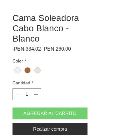
Cama Soleadora
Cabo Blanco -
Blanco
Precio
Precio
 PEN 334.02 
PEN 260.00
de
oferta
Color
*
Cantidad
*
AGREGAR AL CARRITO
Realizar compra