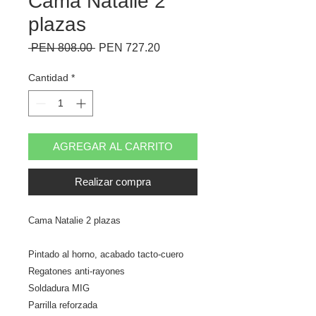
Cama Natalie 2
plazas
Precio
Precio
 PEN 808.00 
PEN 727.20
de
oferta
Cantidad
*
AGREGAR AL CARRITO
Realizar compra
Cama Natalie 2 plazas
Pintado al horno, acabado tacto-cuero
Regatones anti-rayones
Soldadura MIG
Parrilla reforzada