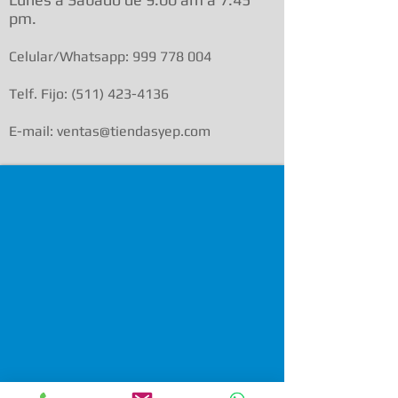
pm.
Celular/Whatsapp:
999 778 004
Telf. Fijo:
(511) 423-4136
E-mail: ventas@tiendasyep.com