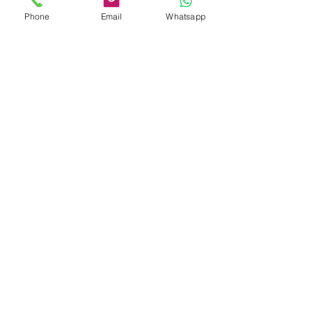
Phone
Email
Whatsapp
Ventas Corporativas
Email: ventas@tiendasyep.com
Almacén - La Victoria
Av. 28 de Julio 1489, La Victoria
(A dos cuadras de la Plaza Manco Cápac)
Horario de atención en Tienda:
Lunes a Sábado de 9:00 am a 7:45 pm.
Celular/Whatsapp: 999 778 004