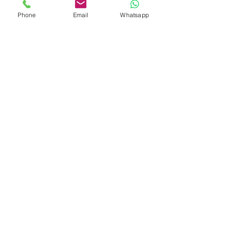
Phone
Email
Whatsapp
Ventas Corporativas
Email: ventas@tiendasyep.com
Almacén - La Victoria
Av. 28 de Julio 1489, La Victoria
(A dos cuadras de la Plaza Manco Cápac)
Horario de atención en Tienda:
Lunes a Sábado de 9:00 am a 7:45 pm.
Celular/Whatsapp: 999 778 004