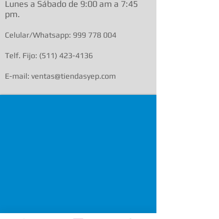
Lunes a Sábado de 9:00 am a
7:45
pm.
Celular/Whatsapp:
999 778 004
Telf. Fijo:
(511) 423-4136
E-mail: ventas@tiendasyep.com